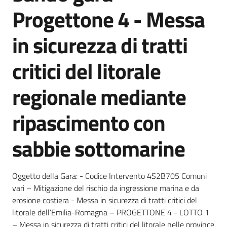
Progettone 4 - Messa
Documentazione
in sicurezza di tratti
Comunicazione
critici del litorale
regionale mediante
ripascimento con
Ambiente
sabbie sottomarine
Argomenti
Oggetto della Gara: - Codice Intervento 4S2B705 Comuni
vari – Mitigazione del rischio da ingressione marina e da
Novità
erosione costiera - Messa in sicurezza di tratti critici del
litorale dell’Emilia-Romagna – PROGETTONE 4 - LOTTO 1
Servizi
– Messa in sicurezza di tratti critici del litorale nelle province