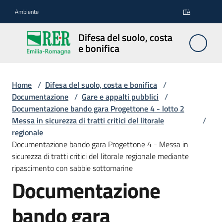
Vai al contenuto
Vai alla navigazione
Vai al footer
Ambiente
ITA
Difesa
Difesa del suolo, costa
del
e bonifica
suolo,
costa e
bonifica
Home
/
Difesa del suolo, costa e bonifica
/
Documentazione
/
Gare e appalti pubblici
/
Documentazione bando gara Progettone 4 - lotto 2
Messa in sicurezza di tratti critici del litorale
/
Pianificazione
regionale
e
Documentazione bando gara Progettone 4 - Messa in
programmazione
sicurezza di tratti critici del litorale regionale mediante
ripascimento con sabbie sottomarine
Documentazione
Temi
bando gara