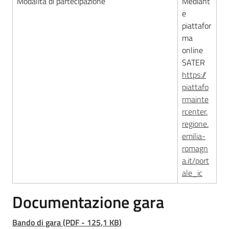
Modalità di partecipazione
Mediant
e
piattafor
ma
online
SATER
https://
piattafo
rmainte
rcenter.
regione.
emilia-
romagn
a.it/port
ale_ic
Documentazione gara
Bando di gara
(
PDF
-
125,1 KB
)