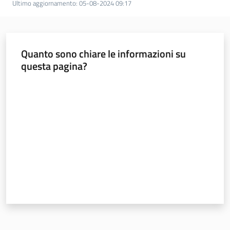
Ultimo aggiornamento
:
05-08-2024 09:17
Documentazione
Comunicazione
Quanto sono chiare le informazioni su
questa pagina?
Valuta da 1 a 5 stelle
Ambiente
Argomenti
Novità
Servizi