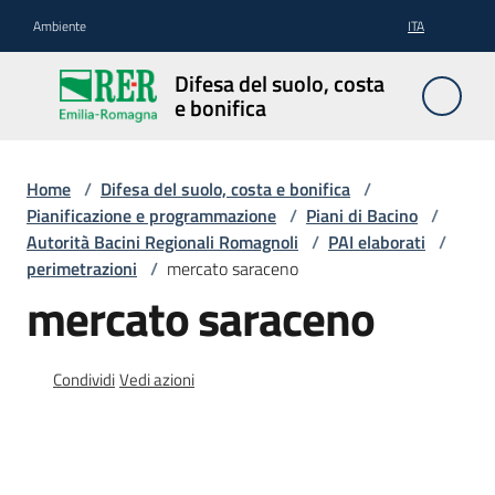
Vai al contenuto
Vai alla navigazione
Vai al footer
Ambiente
ITA
Difesa
Difesa del suolo, costa
del
e bonifica
suolo,
costa e
bonifica
Home
/
Difesa del suolo, costa e bonifica
/
Pianificazione e programmazione
/
Piani di Bacino
/
Autorità Bacini Regionali Romagnoli
/
PAI elaborati
/
perimetrazioni
/
mercato saraceno
Pianificazione
mercato saraceno
e
programmazione
Condividi
Vedi azioni
Temi