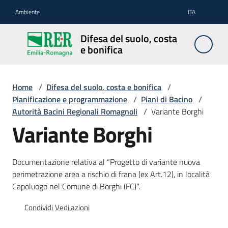
Vai al contenuto
Vai alla navigazione
Vai al footer
Ambiente
ITA
Difesa
Difesa del suolo, costa
del
e bonifica
suolo,
costa e
bonifica
Home
/
Difesa del suolo, costa e bonifica
/
Pianificazione e programmazione
/
Piani di Bacino
/
Autorità Bacini Regionali Romagnoli
/
Variante Borghi
Variante Borghi
Pianificazione
e
programmazione
Documentazione relativa al “Progetto di variante nuova
perimetrazione area a rischio di frana (ex Art.12), in località
Capoluogo nel Comune di Borghi (FC)".
Temi
Condividi
Vedi azioni