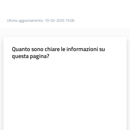
Documentazione
Ultimo aggiornamento
:
10-02-2025 15:00
Comunicazione
Quanto sono chiare le informazioni su
questa pagina?
Valuta da 1 a 5 stelle
Ambiente
Argomenti
Novità
Servizi