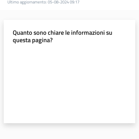
Ultimo aggiornamento
:
05-08-2024 09:17
Documentazione
Comunicazione
Quanto sono chiare le informazioni su
questa pagina?
Valuta da 1 a 5 stelle
Ambiente
Argomenti
Novità
Servizi