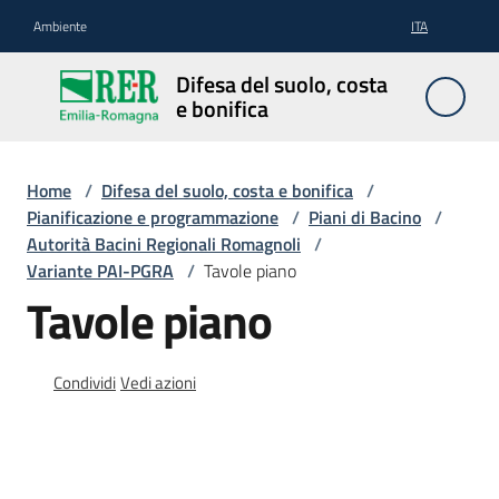
Vai al contenuto
Vai alla navigazione
Vai al footer
Ambiente
ITA
Difesa
Difesa del suolo, costa
del
e bonifica
suolo,
costa e
bonifica
Home
/
Difesa del suolo, costa e bonifica
/
Pianificazione e programmazione
/
Piani di Bacino
/
Autorità Bacini Regionali Romagnoli
/
Variante PAI-PGRA
/
Tavole piano
Pianificazione
Tavole piano
e
programmazione
Condividi
Vedi azioni
Temi