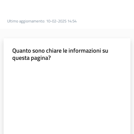
Documentazione
Ultimo aggiornamento
:
10-02-2025 14:54
Comunicazione
Quanto sono chiare le informazioni su
questa pagina?
Valuta da 1 a 5 stelle
Ambiente
Argomenti
Novità
Servizi