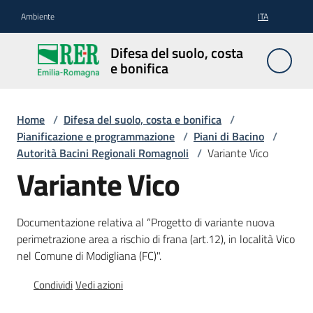
Vai al contenuto
Vai alla navigazione
Vai al footer
Ambiente
ITA
Difesa
Difesa del suolo, costa
del
e bonifica
suolo,
costa e
bonifica
Home
/
Difesa del suolo, costa e bonifica
/
Pianificazione e programmazione
/
Piani di Bacino
/
Autorità Bacini Regionali Romagnoli
/
Variante Vico
Variante Vico
Pianificazione
e
programmazione
Documentazione relativa al “Progetto di variante nuova
perimetrazione area a rischio di frana (art.12), in località Vico
nel Comune di Modigliana (FC)".
Temi
Condividi
Vedi azioni