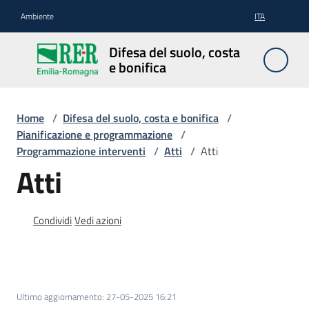
Vai al contenuto
Vai alla navigazione
Vai al footer
Ambiente
ITA
Difesa
Difesa del suolo, costa
del
e bonifica
suolo,
costa e
bonifica
Home
/
Difesa del suolo, costa e bonifica
/
Pianificazione e programmazione
/
Programmazione interventi
/
Atti
/
Atti
Atti
Pianificazione
e
programmazione
Condividi
Vedi azioni
Temi
Ultimo aggiornamento
:
27-05-2025 16:21