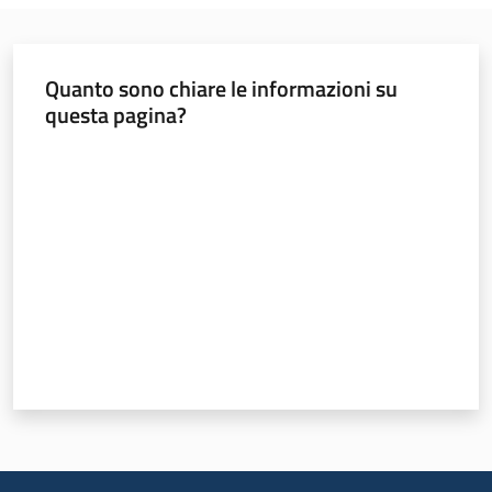
Documentazione
Quanto sono chiare le informazioni su
Comunicazione
questa pagina?
Valuta da 1 a 5 stelle
Ambiente
Argomenti
Novità
Servizi