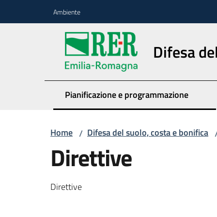
Vai al contenuto
Vai alla navigazione
Vai al footer
Ambiente
Difesa del
Pianificazione e programmazione
Home
Difesa del suolo, costa e bonifica
/
Direttive
Direttive