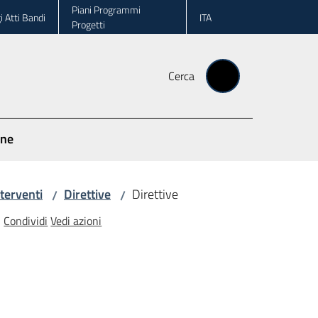
Piani Programmi
i Atti Bandi
ITA
Progetti
Cerca
one
terventi
Direttive
Direttive
/
/
Condividi
Vedi azioni