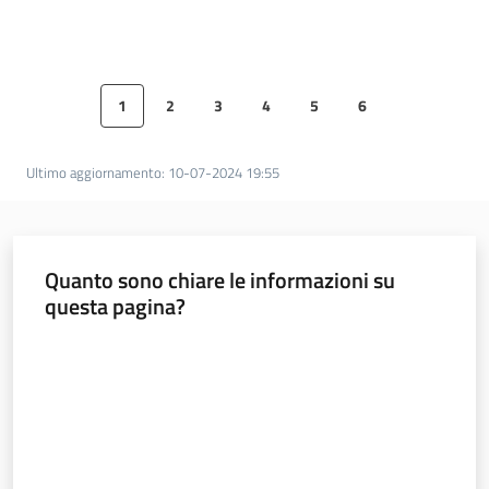
Documentazione
1
2
3
4
5
6
Comunicazione
Pagina precedente
Pagina
Pagina
Pagina
Pagina
Pagina
Pagina
Pagina succ
Ultimo aggiornamento
:
10-07-2024 19:55
Quanto sono chiare le informazioni su
Ambiente
questa pagina?
Valuta da 1 a 5 stelle
Argomenti
Novità
Servizi