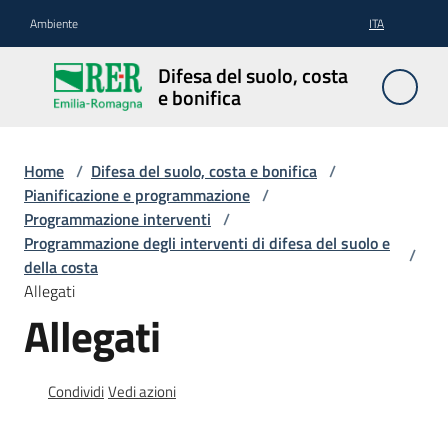
Vai al contenuto
Vai alla navigazione
Vai al footer
Ambiente
ITA
Difesa
Difesa del suolo, costa
del
e bonifica
suolo,
costa e
bonifica
Home
/
Difesa del suolo, costa e bonifica
/
Pianificazione e programmazione
/
Programmazione interventi
/
Programmazione degli interventi di difesa del suolo e
/
Pianificazione
della costa
e
Allegati
programmazione
Allegati
Temi
Condividi
Vedi azioni