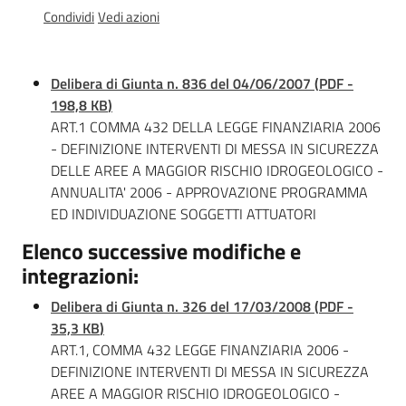
Documentazione
Condividi
Vedi azioni
Delibera di Giunta n. 836 del 04/06/2007
(
PDF
-
Comunicazione
198,8 KB
)
ART.1 COMMA 432 DELLA LEGGE FINANZIARIA 2006
- DEFINIZIONE INTERVENTI DI MESSA IN SICUREZZA
DELLE AREE A MAGGIOR RISCHIO IDROGEOLOGICO -
ANNUALITA' 2006 - APPROVAZIONE PROGRAMMA
ED INDIVIDUAZIONE SOGGETTI ATTUATORI
Ambiente
Elenco successive modifiche e
integrazioni:
Argomenti
Delibera di Giunta n. 326 del 17/03/2008
(
PDF
-
35,3 KB
)
Novità
ART.1, COMMA 432 LEGGE FINANZIARIA 2006 -
DEFINIZIONE INTERVENTI DI MESSA IN SICUREZZA
Servizi
AREE A MAGGIOR RISCHIO IDROGEOLOGICO -