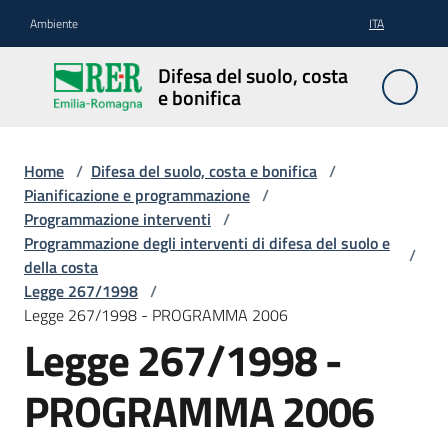
Vai al contenuto
Vai alla navigazione
Vai al footer
Ambiente
ITA
Difesa
Difesa del suolo, costa
del
e bonifica
suolo,
costa e
bonifica
Home
/
Difesa del suolo, costa e bonifica
/
Pianificazione e programmazione
/
Programmazione interventi
/
Programmazione degli interventi di difesa del suolo e
/
Pianificazione
della costa
e
Legge 267/1998
/
programmazione
Legge 267/1998 - PROGRAMMA 2006
Legge 267/1998 -
Temi
PROGRAMMA 2006