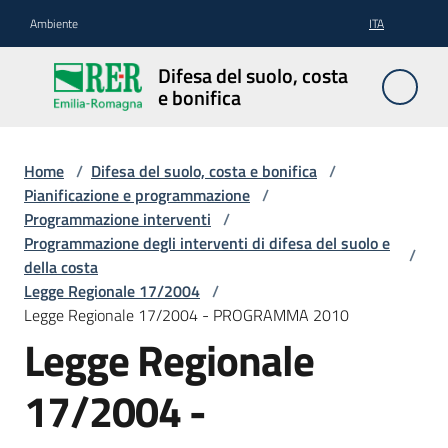
Vai al contenuto
Vai alla navigazione
Vai al footer
Ambiente
ITA
Difesa
Difesa del suolo, costa
del
e bonifica
suolo,
costa e
bonifica
Home
/
Difesa del suolo, costa e bonifica
/
Pianificazione e programmazione
/
Programmazione interventi
/
Programmazione degli interventi di difesa del suolo e
/
Pianificazione
della costa
e
Legge Regionale 17/2004
/
programmazione
Legge Regionale 17/2004 - PROGRAMMA 2010
Legge Regionale
Temi
17/2004 -