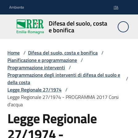
Vai al contenuto
Vai alla navigazione
Vai al footer
Ambiente
ITA
Difesa
Difesa del suolo, costa
del
e bonifica
suolo,
costa e
bonifica
Home
/
Difesa del suolo, costa e bonifica
/
Pianificazione e programmazione
/
Programmazione interventi
/
Programmazione degli interventi di difesa del suolo e
/
Pianificazione
della costa
e
Legge Regionale 27/1974
/
programmazione
Legge Regionale 27/1974 - PROGRAMMA 2017 Corsi
d'acqua
Legge Regionale
Temi
27/1974 -