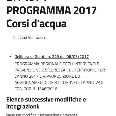
Documentazione
PROGRAMMA 2017
Corsi d'acqua
Comunicazione
Condividi
Vedi azioni
Delibera di Giunta n. 249 del 06/03/2017
PROGRAMMA REGIONALE DEGLI INTERVENTI DI
Ambiente
PREVENZIONE E SICUREZZA DEL TERRITORIO PER
L'ANNO 2017 E RIPROPOSIZIONE ED
AGGIORNAMENTO DEGLI INTERVENTI APPROVATI
Argomenti
CON DGR N. 1346/2016
Elenco successive modifiche e
Novità
integrazioni:
Servizi
Nessuna modifica / integrazione presente