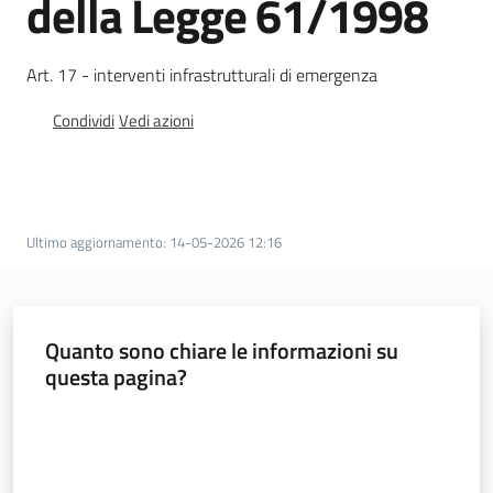
della Legge 61/1998
Documentazione
Art. 17 - interventi infrastrutturali di emergenza
Comunicazione
Condividi
Vedi azioni
Ultimo aggiornamento
:
14-05-2026 12:16
Ambiente
Quanto sono chiare le informazioni su
Argomenti
questa pagina?
Novità
Valuta da 1 a 5 stelle
Servizi