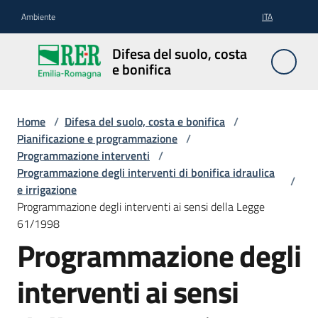
Vai al contenuto
Vai alla navigazione
Vai al footer
Ambiente
ITA
Difesa
Difesa del suolo, costa
del
e bonifica
suolo,
costa e
bonifica
Home
/
Difesa del suolo, costa e bonifica
/
Pianificazione e programmazione
/
Programmazione interventi
/
Programmazione degli interventi di bonifica idraulica
/
Pianificazione
e irrigazione
e
Programmazione degli interventi ai sensi della Legge
programmazione
61/1998
Programmazione degli
Temi
interventi ai sensi