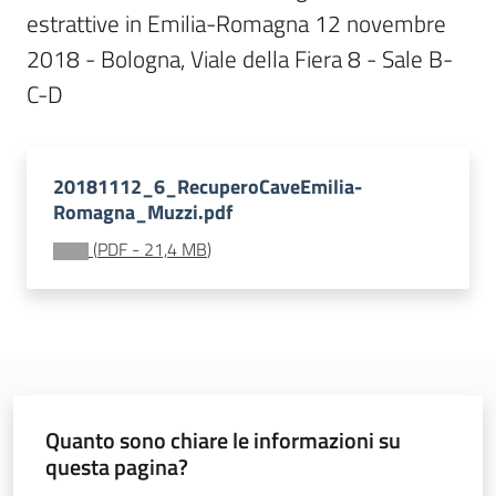
estrattive in Emilia-Romagna 12 novembre 
Documentazione
2018 - Bologna, Viale della Fiera 8 - Sale B-
C-D
Comunicazione
20181112_6_RecuperoCaveEmilia-
Romagna_Muzzi.pdf
(
PDF
-
21,4 MB
)
Ambiente
Argomenti
Novità
Quanto sono chiare le informazioni su
questa pagina?
Servizi