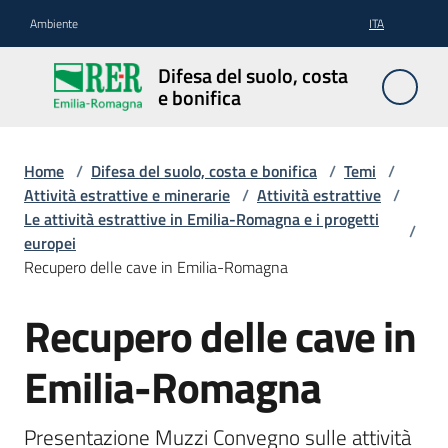
Vai al contenuto
Vai alla navigazione
Vai al footer
Ambiente
ITA
Difesa
Difesa del suolo, costa
del
e bonifica
suolo,
costa e
bonifica
Home
/
Difesa del suolo, costa e bonifica
/
Temi
/
Attività estrattive e minerarie
/
Attività estrattive
/
Le attività estrattive in Emilia-Romagna e i progetti
/
europei
Pianificazione
Recupero delle cave in Emilia-Romagna
e
programmazione
Recupero delle cave in
Emilia-Romagna
Temi
Presentazione Muzzi Convegno sulle attività 