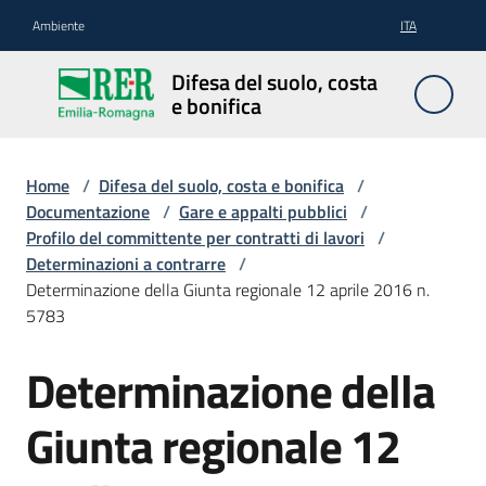
Vai al contenuto
Vai alla navigazione
Vai al footer
Ambiente
ITA
Difesa
Difesa del suolo, costa
del
e bonifica
suolo,
costa e
bonifica
Home
/
Difesa del suolo, costa e bonifica
/
Documentazione
/
Gare e appalti pubblici
/
Profilo del committente per contratti di lavori
/
Determinazioni a contrarre
/
Pianificazione
Determinazione della Giunta regionale 12 aprile 2016 n.
e
5783
programmazione
Determinazione della
Temi
Giunta regionale 12