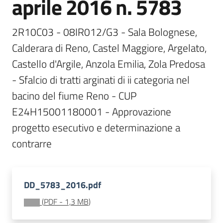
aprile 2016 n. 5783
Documentazione
2R10C03 - 08IR012/G3 - Sala Bolognese, 
Calderara di Reno, Castel Maggiore, Argelato, 
Comunicazione
Castello d'Argile, Anzola Emilia, Zola Predosa 
- Sfalcio di tratti arginati di ii categoria nel 
bacino del fiume Reno - CUP 
E24H15001180001 - Approvazione 
progetto esecutivo e determinazione a 
Ambiente
Argomenti
DD_5783_2016.pdf
Novità
(
PDF
-
1,3 MB
)
Servizi