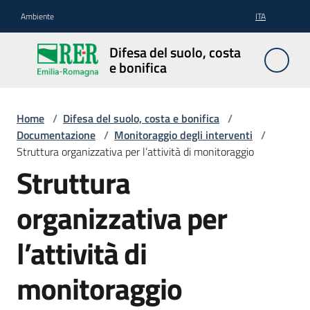
Vai al contenuto
Vai alla navigazione
Vai al footer
Ambiente
ITA
Difesa
Difesa del suolo, costa
del
e bonifica
suolo,
costa e
bonifica
Home
/
Difesa del suolo, costa e bonifica
/
Documentazione
/
Monitoraggio degli interventi
/
Struttura organizzativa per l’attività di monitoraggio
Struttura
Pianificazione
e
organizzativa per
programmazione
l’attività di
Temi
monitoraggio