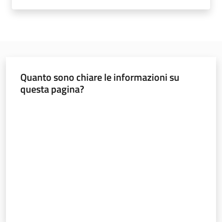
Documentazione
Comunicazione
Quanto sono chiare le informazioni su
questa pagina?
Valuta da 1 a 5 stelle
Ambiente
Argomenti
Novità
Servizi