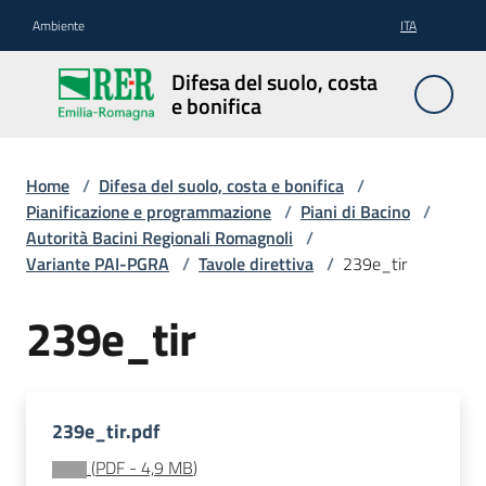
Vai al contenuto
Vai alla navigazione
Vai al footer
Ambiente
ITA
Difesa
Difesa del suolo, costa
del
e bonifica
suolo,
costa e
bonifica
Home
/
Difesa del suolo, costa e bonifica
/
Pianificazione e programmazione
/
Piani di Bacino
/
Autorità Bacini Regionali Romagnoli
/
Variante PAI-PGRA
/
Tavole direttiva
/
239e_tir
Pianificazione
e
239e_tir
programmazione
Temi
239e_tir.pdf
(
PDF
-
4,9 MB
)