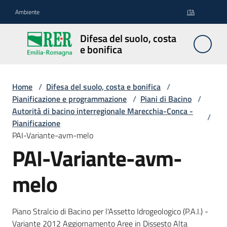
Vai al contenuto
Vai alla navigazione
Vai al footer
Ambiente
ITA
Difesa
Difesa del suolo, costa
del
e bonifica
suolo,
costa e
bonifica
Home
/
Difesa del suolo, costa e bonifica
/
Pianificazione e programmazione
/
Piani di Bacino
/
Autorità di bacino interregionale Marecchia-Conca -
/
Pianificazione
Pianificazione
PAI-Variante-avm-melo
e
PAI-Variante-avm-
programmazione
melo
Temi
Piano Stralcio di Bacino per l'Assetto Idrogeologico (P.A.I.) -
Variante 2012 Aggiornamento Aree in Dissesto Alta