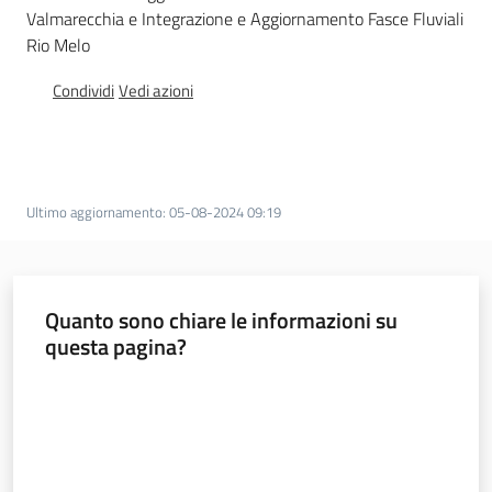
Valmarecchia e Integrazione e Aggiornamento Fasce Fluviali
Documentazione
Rio Melo
Condividi
Vedi azioni
Comunicazione
Ultimo aggiornamento
:
05-08-2024 09:19
Ambiente
Quanto sono chiare le informazioni su
questa pagina?
Argomenti
Valuta da 1 a 5 stelle
Novità
Servizi