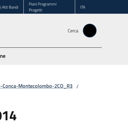
Piani Programmi
i Atti Bandi
ITA
Progetti
Cerca
one
io-Conca-Montecolombo-2CO_R3
/
014