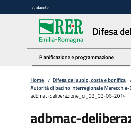
Vai al contenuto
Vai alla navigazione
Vai al footer
Ambiente
Difesa del
Pianificazione e programmazione
Home
Difesa del suolo, costa e bonifica
/
Autorità di bacino interregionale Marecchia-
adbmac-deliberazione_ci_03_03-06-2014
adbmac-deliber