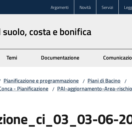
Argomenti
Novità
Servizi
Legg
 suolo, costa e bonifica
Temi
Documentazione
Comunicazi
Pianificazione e programmazione
Piani di Bacino
/
/
/
Conca - Pianificazione
PAI-aggiornamento-Area-risch
/
azione_ci_03_03-06-2