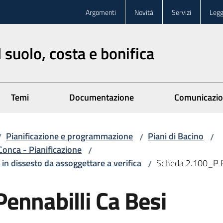
Argomenti
Novità
Servizi
Legg
 suolo, costa e bonifica
Temi
Documentazione
Comunicazi
Pianificazione e programmazione
Piani di Bacino
/
/
/
Conca - Pianificazione
/
in dissesto da assoggettare a verifica
Scheda 2.100_P P
/
ennabilli Ca Besi