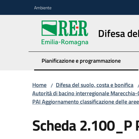
Vai al contenuto
Vai alla navigazione
Vai al footer
Ambiente
Difesa del
Pianificazione e programmazione
Home
Difesa del suolo, costa e bonifica
/
Autorità di bacino interregionale Marecchia-
PAI Aggiornamento classificazione delle aree 
Scheda 2.100_P P