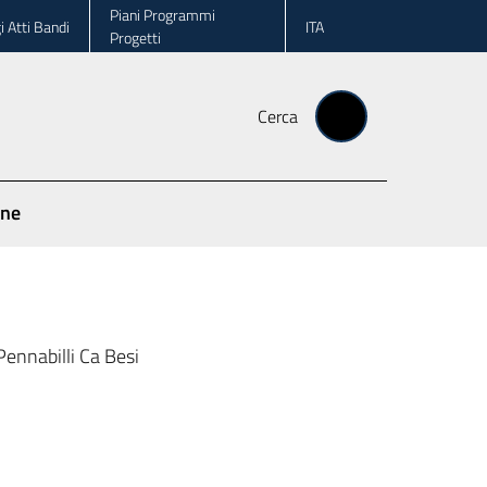
Piani Programmi
i Atti Bandi
ITA
Progetti
Cerca
one
ennabilli Ca Besi