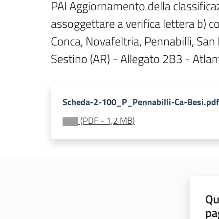
PAI Aggiornamento della classificazi
assoggettare a verifica lettera b) 
Conca, Novafeltria, Pennabilli, Sa
Sestino (AR) - Allegato 2B3 - Atla
Scheda-2-100_P_Pennabilli-Ca-Besi.pdf
(
PDF
-
1,2 MB
)
Qu
pa