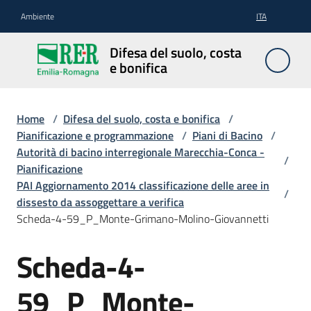
Vai al contenuto
Vai alla navigazione
Vai al footer
Ambiente
ITA
Difesa
Difesa del suolo, costa
del
e bonifica
suolo,
costa e
bonifica
Home
/
Difesa del suolo, costa e bonifica
/
Pianificazione e programmazione
/
Piani di Bacino
/
Autorità di bacino interregionale Marecchia-Conca -
/
Pianificazione
Pianificazione
PAI Aggiornamento 2014 classificazione delle aree in
/
e
dissesto da assoggettare a verifica
programmazione
Scheda-4-59_P_Monte-Grimano-Molino-Giovannetti
Scheda-4-
Temi
59_P_Monte-