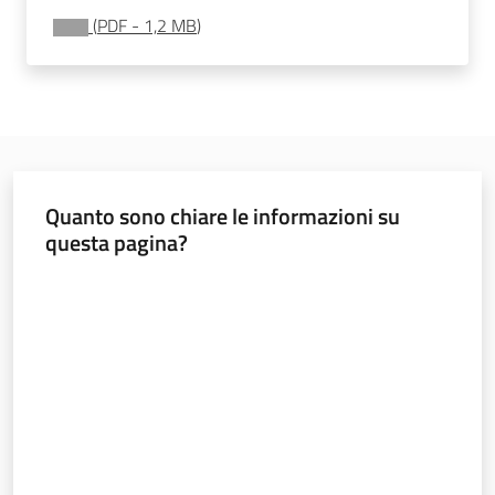
(
PDF
-
1,2 MB
)
Leggi Atti Bandi
Piani Programmi
Progetti
Quanto sono chiare le informazioni su
questa pagina?
Valuta da 1 a 5 stelle