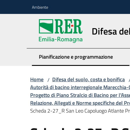
Vai al contenuto
Vai alla navigazione
Vai al footer
Ambiente
Difesa del
Pianificazione e programmazione
Home
Difesa del suolo, costa e bonifica
/
Autorità di bacino interregionale Marecchia-
Progetto di Piano Stralcio di Bacino per l'Ass
Relazione, Allegati e Norme specifiche del P
Scheda 2-27_R San Leo Capoluogo Atlante Prog