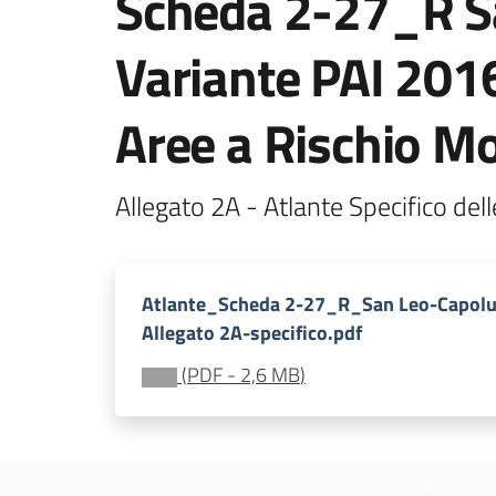
Scheda 2-27_R Sa
Variante PAI 201
Aree a Rischio Mo
Atlante_Scheda 2-27_R_San Leo-Capol
Allegato 2A-specifico.pdf
(
PDF
-
2,6 MB
)