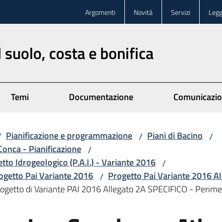
Argomenti
Novità
Servizi
Legg
 suolo, costa e bonifica
Temi
Documentazione
Comunicazi
Pianificazione e programmazione
Piani di Bacino
/
/
/
Conca - Pianificazione
/
etto Idrogeologico (P.A.I.) - Variante 2016
/
rogetto Pai Variante 2016
Progetto Pai Variante 2016 A
/
etto di Variante PAI 2016 Allegato 2A SPECIFICO - Perimet