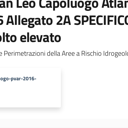
n Leo Capoluogo Atlan
6 Allegato 2A SPECIFICO
lto elevato
uogo-pvar-2016-