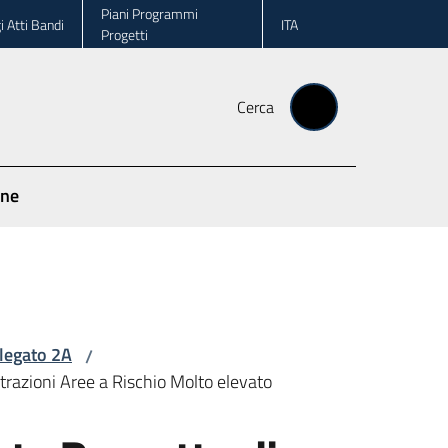
Piani Programmi
i Atti Bandi
ITA
Progetti
Cerca
one
llegato 2A
/
razioni Aree a Rischio Molto elevato