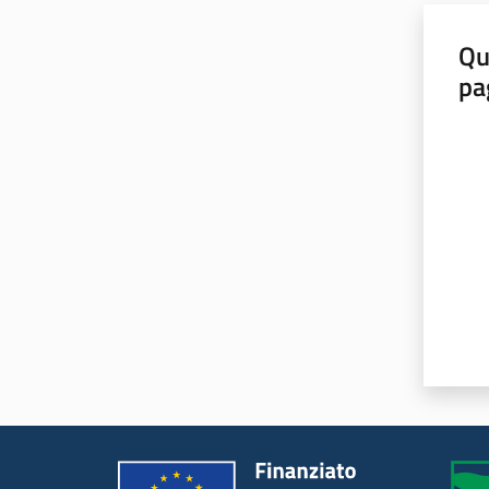
Qu
pa
Valut