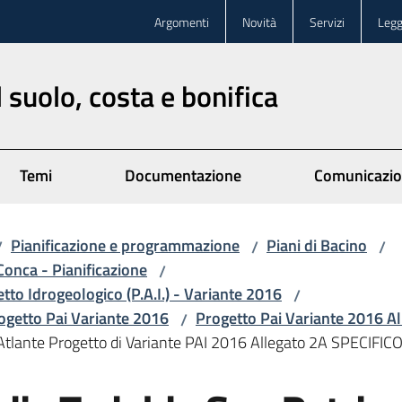
Argomenti
Novità
Servizi
Legg
 suolo, costa e bonifica
Temi
Documentazione
Comunicazi
Pianificazione e programmazione
Piani di Bacino
/
/
/
Conca - Pianificazione
/
etto Idrogeologico (P.A.I.) - Variante 2016
/
rogetto Pai Variante 2016
Progetto Pai Variante 2016 A
/
lante Progetto di Variante PAI 2016 Allegato 2A SPECIFICO 