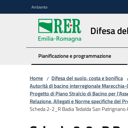
Vai al contenuto
Vai alla navigazione
Vai al footer
Ambiente
Difesa del
Pianificazione e programmazione
Home
Difesa del suolo, costa e bonifica
/
Autorità di bacino interregionale Marecchia-
Progetto di Piano Stralcio di Bacino per l'Ass
Relazione, Allegati e Norme specifiche del P
Scheda 2-2_R Badia Tedalda San Patrignano At