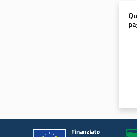
Qu
pa
Valut