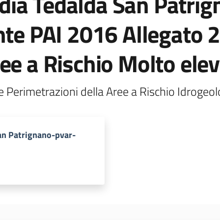
ia Tedalda San Patrig
nte PAI 2016 Allegato 
ee a Rischio Molto ele
n Patrignano-pvar-