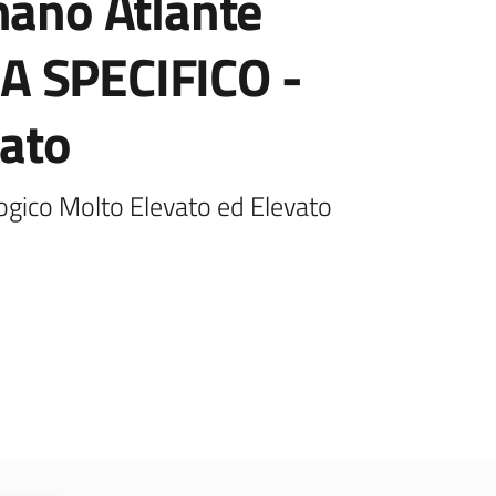
nano Atlante
2A SPECIFICO -
vato