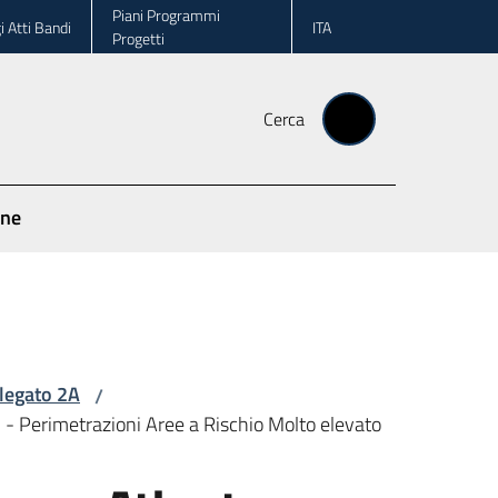
Piani Programmi
i Atti Bandi
ITA
Progetti
Cerca
one
llegato 2A
/
- Perimetrazioni Aree a Rischio Molto elevato