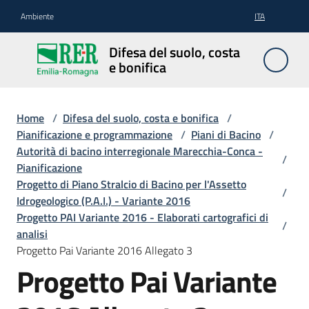
Vai al contenuto
Vai alla navigazione
Vai al footer
Ambiente
ITA
Difesa
Difesa del suolo, costa
del
e bonifica
suolo,
costa e
bonifica
Home
/
Difesa del suolo, costa e bonifica
/
Pianificazione e programmazione
/
Piani di Bacino
/
Autorità di bacino interregionale Marecchia-Conca -
/
Pianificazione
Pianificazione
Progetto di Piano Stralcio di Bacino per l'Assetto
/
e
Idrogeologico (P.A.I.) - Variante 2016
programmazione
Progetto PAI Variante 2016 - Elaborati cartografici di
/
analisi
Progetto Pai Variante 2016 Allegato 3
Temi
Progetto Pai Variante