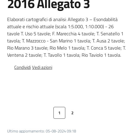
2016 Allegato 3
Documentazione
Elaborati cartografici di analisi: Allegato 3 – Esondabilità
attuale e rischio attuale (scala 1:5.000, 1:10.000) - 26
Comunicazione
tavole T. Uso 5 tavole; F. Marecchia 4 tavole; T. Senatello 1
tavola; T. Mazzocco - San Marino 1 tavola; T. Ausa 2 tavole;
Rio Marano 3 tavole; Rio Melo 1 tavola; T. Conca 5 tavole; T.
Ventena 2 tavole; T. Tavollo 1 tavola; Rio Taviolo 1 tavola.
Condividi
Vedi azioni
Ambiente
Argomenti
Novità
1
2
Pagina precedente
Pagina
Pagina
Pagina successiva
Servizi
Ultimo aggiornamento
:
05-08-2024 09:18