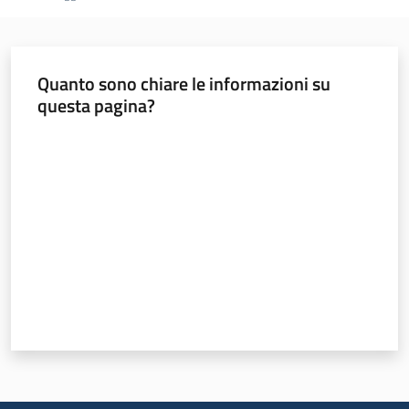
Leggi Atti Bandi
Quanto sono chiare le informazioni su
questa pagina?
Piani Programmi
Valuta da 1 a 5 stelle
Progetti