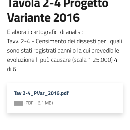
Tavola 2-4 Progetto
Documentazione
Variante 2016
Comunicazione
Elaborati cartografici di analisi:

Tavv. 2-4 - Censimento dei dissesti per i quali 
sono stati registrati danni o la cui prevedibile 
evoluzione li può causare (scala 1:25.000) 4 
di 6
Ambiente
Tav 2-4_PVar_2016.pdf
Argomenti
(
PDF
-
6,1 MB
)
Novità
Servizi