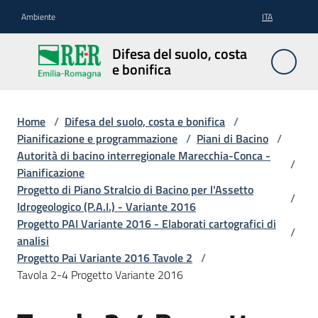
Vai al contenuto
Vai alla navigazione
Vai al footer
Ambiente
ITA
Difesa
Difesa del suolo, costa
del
e bonifica
suolo,
costa e
bonifica
Home
/
Difesa del suolo, costa e bonifica
/
Pianificazione e programmazione
/
Piani di Bacino
/
Autorità di bacino interregionale Marecchia-Conca -
/
Pianificazione
Pianificazione
Progetto di Piano Stralcio di Bacino per l'Assetto
/
e
Idrogeologico (P.A.I.) - Variante 2016
programmazione
Progetto PAI Variante 2016 - Elaborati cartografici di
/
analisi
Progetto Pai Variante 2016 Tavole 2
/
Temi
Tavola 2-4 Progetto Variante 2016