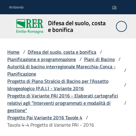
Vai al contenuto
Vai alla navigazione
Vai al footer
Ambiente
ITA
Difesa
Difesa del suolo, costa
del
e bonifica
suolo,
costa e
bonifica
Home
/
Difesa del suolo, costa e bonifica
/
Pianificazione e programmazione
/
Piani di Bacino
/
Autorità di bacino interregionale Marecchia-Conca -
/
Pianificazione
Pianificazione
Progetto di Piano Stralcio di Bacino per l'Assetto
/
e
Idrogeologico (P.A.I.) - Variante 2016
programmazione
Progetto di Variante PAI 2016 - Elaborati cartografici
relativi agli "Interventi programmati e modalità di
/
gestione"
Temi
Progetto Pai Variante 2016 Tavole 4
/
Tavola 4-4 Progetto di Variante PAI - 2016