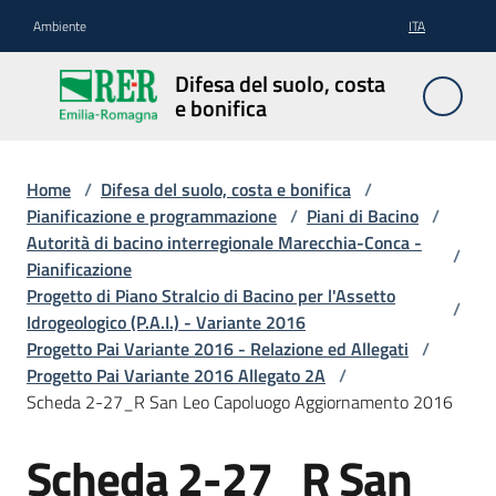
Vai al contenuto
Vai alla navigazione
Vai al footer
Ambiente
ITA
Difesa
Difesa del suolo, costa
del
e bonifica
suolo,
costa e
bonifica
Home
/
Difesa del suolo, costa e bonifica
/
Pianificazione e programmazione
/
Piani di Bacino
/
Autorità di bacino interregionale Marecchia-Conca -
/
Pianificazione
Pianificazione
Progetto di Piano Stralcio di Bacino per l'Assetto
/
e
Idrogeologico (P.A.I.) - Variante 2016
programmazione
Progetto Pai Variante 2016 - Relazione ed Allegati
/
Progetto Pai Variante 2016 Allegato 2A
/
Scheda 2-27_R San Leo Capoluogo Aggiornamento 2016
Temi
Scheda 2-27_R San