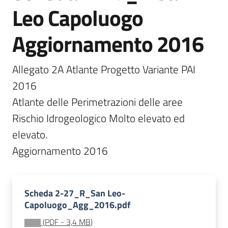
Leo Capoluogo
Documentazione
Aggiornamento 2016
Comunicazione
Allegato 2A Atlante Progetto Variante PAI 
2016

Atlante delle Perimetrazioni delle aree 
Rischio Idrogeologico Molto elevato ed 
elevato.

Ambiente
Aggiornamento 2016
Argomenti
Scheda 2-27_R_San Leo-
Novità
Capoluogo_Agg_2016.pdf
Servizi
(
PDF
-
3,4 MB
)