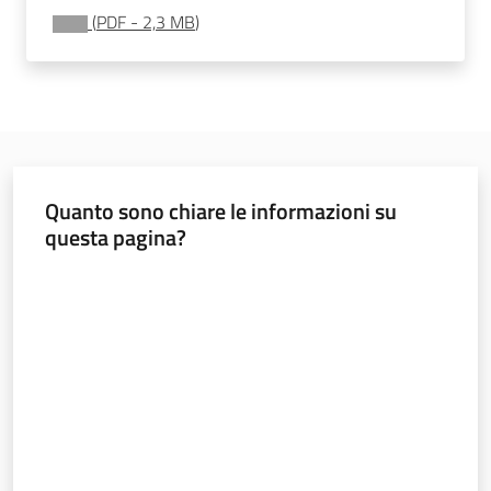
(
PDF
-
2,3 MB
)
Leggi Atti Bandi
Piani Programmi
Progetti
Quanto sono chiare le informazioni su
questa pagina?
Valuta da 1 a 5 stelle