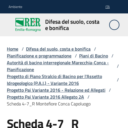
Vai al contenuto
Vai alla navigazione
Vai al footer
Ambiente
ITA
Difesa
Difesa del suolo, costa
del
e bonifica
suolo,
costa e
bonifica
Home
/
Difesa del suolo, costa e bonifica
/
Pianificazione e programmazione
/
Piani di Bacino
/
Autorità di bacino interregionale Marecchia-Conca -
/
Pianificazione
Pianificazione
Progetto di Piano Stralcio di Bacino per l'Assetto
/
e
Idrogeologico (P.A.I.) - Variante 2016
programmazione
Progetto Pai Variante 2016 - Relazione ed Allegati
/
Progetto Pai Variante 2016 Allegato 2A
/
Scheda 4-7_R Montefiore Conca Capoluogo
Temi
Scheda 4-7_R