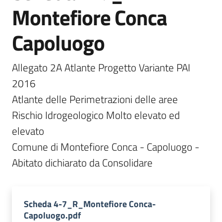
Montefiore Conca
Documentazione
Capoluogo
Comunicazione
Allegato 2A Atlante Progetto Variante PAI 
2016

Atlante delle Perimetrazioni delle aree 
Rischio Idrogeologico Molto elevato ed 
elevato

Ambiente
Comune di Montefiore Conca - Capoluogo - 
Abitato dichiarato da Consolidare
Argomenti
Novità
Scheda 4-7_R_Montefiore Conca-
Servizi
Capoluogo.pdf