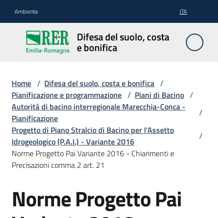
Vai al contenuto
Vai alla navigazione
Vai al footer
Ambiente
ITA
Difesa
Difesa del suolo, costa
del
e bonifica
suolo,
costa e
bonifica
Home
/
Difesa del suolo, costa e bonifica
/
Pianificazione e programmazione
/
Piani di Bacino
/
Autorità di bacino interregionale Marecchia-Conca -
/
Pianificazione
Pianificazione
Progetto di Piano Stralcio di Bacino per l'Assetto
/
e
Idrogeologico (P.A.I.) - Variante 2016
programmazione
Norme Progetto Pai Variante 2016 - Chiarimenti e
Precisazioni comma 2 art. 21
Temi
Norme Progetto Pai