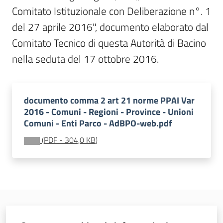
Comitato Istituzionale con Deliberazione n°. 1 
Leggi Atti Bandi
del 27 aprile 2016", documento elaborato dal 
Comitato Tecnico di questa Autorità di Bacino 
nella seduta del 17 ottobre 2016.
Piani Programmi
Progetti
documento comma 2 art 21 norme PPAI Var
2016 - Comuni - Regioni - Province - Unioni
Comuni - Enti Parco - AdBPO-web.pdf
(
PDF
-
304,0 KB
)