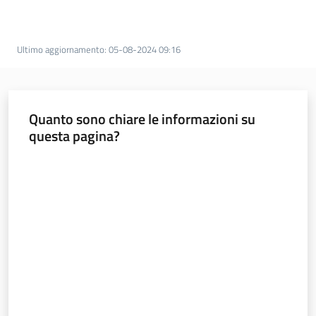
Documentazione
Ultimo aggiornamento
:
05-08-2024 09:16
Comunicazione
Quanto sono chiare le informazioni su
questa pagina?
Valuta da 1 a 5 stelle
Ambiente
Argomenti
Novità
Servizi