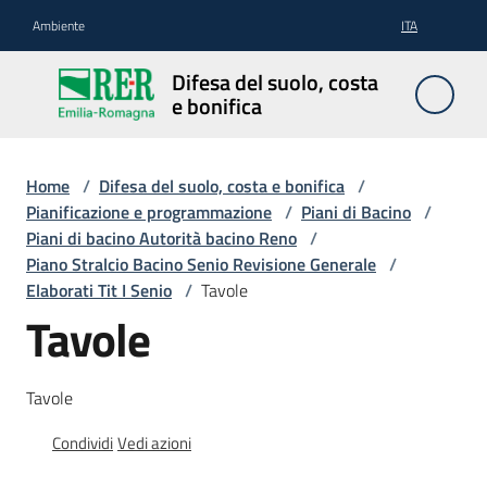
Vai al contenuto
Vai alla navigazione
Vai al footer
Ambiente
ITA
Difesa
Difesa del suolo, costa
del
e bonifica
suolo,
costa e
bonifica
Home
/
Difesa del suolo, costa e bonifica
/
Pianificazione e programmazione
/
Piani di Bacino
/
Piani di bacino Autorità bacino Reno
/
Piano Stralcio Bacino Senio Revisione Generale
/
Pianificazione
Elaborati Tit I Senio
/
Tavole
e
Tavole
programmazione
Tavole
Temi
Condividi
Vedi azioni