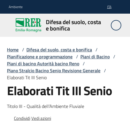
Vai al contenuto
Vai alla navigazione
Vai al footer
Ambiente
ITA
Difesa
Difesa del suolo, costa
del
e bonifica
suolo,
costa e
bonifica
Home
/
Difesa del suolo, costa e bonifica
/
Pianificazione e programmazione
/
Piani di Bacino
/
Piani di bacino Autorità bacino Reno
/
Piano Stralcio Bacino Senio Revisione Generale
/
Pianificazione
Elaborati Tit III Senio
e
Elaborati Tit III Senio
programmazione
Titolo III - Qualità dell’Ambiente Fluviale
Temi
Condividi
Vedi azioni