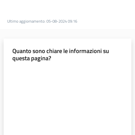
Documentazione
Ultimo aggiornamento
:
05-08-2024 09:16
Comunicazione
Quanto sono chiare le informazioni su
questa pagina?
Valuta da 1 a 5 stelle
Ambiente
Argomenti
Novità
Servizi