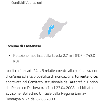
Condividi
Vedi azioni
Documentazione
Comunicazione
Comune di Castenaso
Relazione modifica della tavola 2.7 m1
(
PDF
-
743,0
KB
)
Ambiente
modifica 1 ex art. 24 c. 5 relativamente alla perimetrazione
di un'area ad alta probabilità di inondazione,
torrente Idice
;
Argomenti
approvata dal Comitato Istituzionale dell’Autorità di Bacino
del Reno con Delibera n.1/7 del 23.04.2008; pubblicato
Novità
avviso nel Bollettino Ufficiale della Regione Emilia-
Romagna n. 74 del 07.05.2008.
Servizi