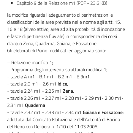
Capitolo 9 della Relazione m1
(
PDF
-
23,6 KB
)
Leggi Atti Bandi
la modifica riguarda l'adeguamento di perimetrazioni e
classificazioni delle aree previste nelle norme agli artt. 15,
16 e 18 (alveo attivo, area ad alta probabilità di inondazione
e fasce di pertinenza fluviale) in corrispondenza dei corsi
Piani Programmi
d’acqua Zena, Quaderna, Gaiana, e Fossatone.
Progetti
Gli eleborati di Piano modificati ed aggiornati sono:
– Relazione modifica 1;
- Programma degli interventi strutturali modifica 1;
- tavole A m1 - B.1 m1 - B.2 m1 - B.3m1,
- tavole 2.0 m1 - 2.6 m1
Idice
,
- tavole 2.24 m1 - 2.25 m1
Zena
,
- tavole 2.26 m1 - 2.27 m1- 2.28 m1- 2.29 m1- 2.30 m1-
2.31 m1
Quaderna
- tavole 2.32 m1 - 2.33 m1- 2.34 m1
Gaiana e Fossatone
;
adottata dal Comitato Istituzionale dell’Autorità di Bacino
del Reno con Delibera n. 1/10 del 11.03.2005;