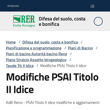
Vai al contenuto
Vai alla navigazione
Vai al footer
Ambiente
ITA
Difesa
Difesa del suolo, costa
del
e bonifica
suolo,
costa e
bonifica
Home
/
Difesa del suolo, costa e bonifica
/
Pianificazione e programmazione
/
Piani di Bacino
/
Piani di bacino Autorità bacino Reno
/
Piano Stralcio Assetto Idrogeologico
/
Pianificazione
Tavole Tit II Idice
/
Modifiche PSAI Titolo II Idice
e
Modifiche PSAI Titolo
programmazione
II Idice
Temi
AdB Reno - PSAI Titolo II Idice modifiche e aggiornamenti