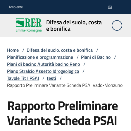
Vai al contenuto
Vai alla navigazione
Vai al footer
Ambiente
ITA
Difesa
Difesa del suolo, costa
del
e bonifica
suolo,
costa e
bonifica
Home
/
Difesa del suolo, costa e bonifica
/
Pianificazione e programmazione
/
Piani di Bacino
/
Piani di bacino Autorità bacino Reno
/
Piano Stralcio Assetto Idrogeologico
/
Pianificazione
Tavole Tit I PSAI
/
testi
/
e
Rapporto Preliminare Variante Scheda PSAI Vado-Monzuno
programmazione
Rapporto Preliminare
Temi
Variante Scheda PSAI