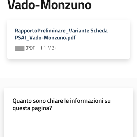
Vado-Monzuno
Documentazione
Comunicazione
RapportoPreliminare_Variante Scheda
PSAI_Vado-Monzuno.pdf
(
PDF
-
1,1 MB
)
Ambiente
Quanto sono chiare le informazioni su
Argomenti
questa pagina?
Novità
Valuta da 1 a 5 stelle
Servizi