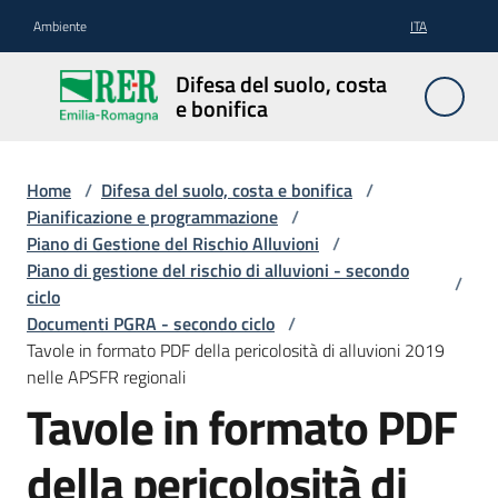
Vai al contenuto
Vai alla navigazione
Vai al footer
Ambiente
ITA
Difesa
Difesa del suolo, costa
del
e bonifica
suolo,
costa e
bonifica
Home
/
Difesa del suolo, costa e bonifica
/
Pianificazione e programmazione
/
Piano di Gestione del Rischio Alluvioni
/
Piano di gestione del rischio di alluvioni - secondo
/
Pianificazione
ciclo
e
Documenti PGRA - secondo ciclo
/
programmazione
Tavole in formato PDF della pericolosità di alluvioni 2019
nelle APSFR regionali
Tavole in formato PDF
Temi
della pericolosità di