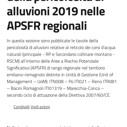
Documentazione
alluvioni 2019 nelle
APSFR regionali
Comunicazione
In questa sezione sono pubblicate le tavole della
pericolosità di alluvioni relative al reticolo dei corsi d’acqua
naturali (principale - RP e Secondario collinare montano -
RSCM) all’interno delle Aree a Rischio Potenziale
Significativo (APSFR) di rango regionale nel territorio
emiliano-romagnolo distinte in Unità di Gestione (Unit of
Ambiente
Management – UoM): ITN008 – Po ITI021 – Reno ITR081
– Bacini Romagnoli ITI01319 – Marecchia-Conca –
Argomenti
secondo ciclo di attuazione della Direttiva 2007/60/CE.
Condividi
Vedi azioni
Novità
Servizi