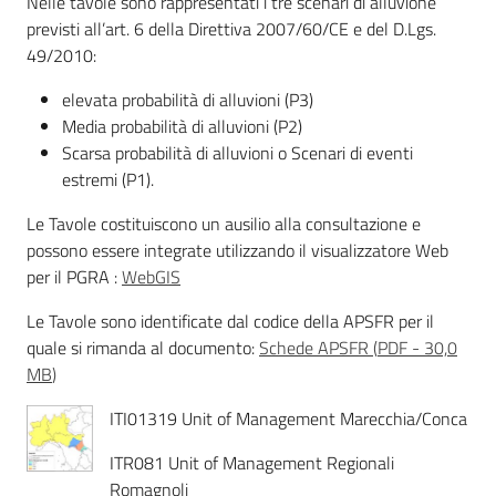
Nelle tavole sono rappresentati i tre scenari di alluvione
previsti all’art. 6 della Direttiva 2007/60/CE e del D.Lgs.
Leggi Atti Bandi
49/2010:
elevata probabilità di alluvioni (P3)
Media probabilità di alluvioni (P2)
Piani Programmi
Scarsa probabilità di alluvioni o Scenari di eventi
Progetti
estremi (P1).
Le Tavole costituiscono un ausilio alla consultazione e
possono essere integrate utilizzando il visualizzatore Web
per il PGRA :
WebGIS
Le Tavole sono identificate dal codice della APSFR per il
quale si rimanda al documento:
Schede APSFR
(
PDF
-
30,0
MB
)
ITI01319 Unit of Management Marecchia/Conca
ITR081 Unit of Management Regionali
Romagnoli