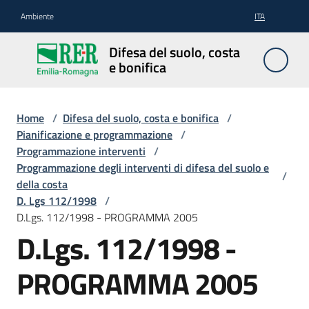
Vai al contenuto
Vai alla navigazione
Vai al footer
Ambiente
ITA
Difesa
Difesa del suolo, costa
del
e bonifica
suolo,
costa e
bonifica
Home
/
Difesa del suolo, costa e bonifica
/
Pianificazione e programmazione
/
Programmazione interventi
/
Programmazione degli interventi di difesa del suolo e
/
Pianificazione
della costa
e
D. Lgs 112/1998
/
programmazione
D.Lgs. 112/1998 - PROGRAMMA 2005
D.Lgs. 112/1998 -
Temi
PROGRAMMA 2005