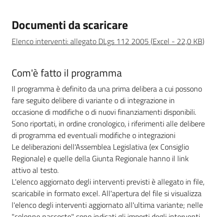
Leggi Atti Bandi
Documenti da scaricare
Elenco interventi: allegato DLgs 112 2005
(
Excel
-
22,0 KB
)
Piani Programmi
Com'è fatto il programma
Progetti
Il programma è definito da una prima delibera a cui possono
fare seguito delibere di variante o di integrazione in
occasione di modifiche o di nuovi finanziamenti disponibili.
Sono riportati, in ordine cronologico, i riferimenti alle delibere
di programma ed eventuali modifiche o integrazioni
Le deliberazioni dell'Assemblea Legislativa (ex Consiglio
Regionale) e quelle della Giunta Regionale hanno il link
attivo al testo.
L'elenco aggiornato degli interventi previsti è allegato in file,
scaricabile in formato excel. All'apertura del file si visualizza
l'elenco degli interventi aggiornato all'ultima variante; nelle
"colonne nascoste" sono indicati gli importi degli interventi