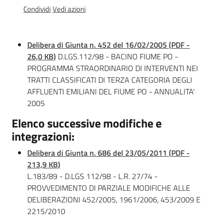
Documentazione
Condividi
Vedi azioni
Delibera di Giunta n. 452 del 16/02/2005
(
PDF
-
Comunicazione
26,0 KB
)
D.LGS.112/98 - BACINO FIUME PO -
PROGRAMMA STRAORDINARIO DI INTERVENTI NEI
TRATTI CLASSIFICATI DI TERZA CATEGORIA DEGLI
AFFLUENTI EMILIANI DEL FIUME PO - ANNUALITA'
2005
Elenco successive modifiche e
Ambiente
integrazioni:
Delibera di Giunta n. 686 del 23/05/2011
(
PDF
-
Argomenti
213,9 KB
)
L.183/89 - D.LGS 112/98 - L.R. 27/74 -
Novità
PROVVEDIMENTO DI PARZIALE MODIFICHE ALLE
DELIBERAZIONI 452/2005, 1961/2006, 453/2009 E
Servizi
2215/2010