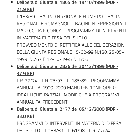
Delibera di Giunta n. 1865 del 19/10/1999
(
PDF
-
Leggi Atti Bandi
21,9 KB
)
L.183/89 - BACINO NAZIONALE FIUME PO - BACINI
REGIONALI E ROMAGNOLI - BACINI INTERREGIONALI
MARECCHIA E CONCA - PROGRAMMA DI INTERVENTI
IN MATERIA DI DIFESA DEL SUOLO -
Piani Programmi
PROVVEDIMENTO DI RETTIFICA ALLE DELIBERAZIONI
Progetti
DELLA GIUNTA REGIONALE 15-02-99 N.180, 25-05-
1999, N.767 E 12-10-1998 N.1766
Delibera di Giunta n. 2826 del 30/12/1999
(
PDF
-
37,9 KB
)
L.R. 27/74 - L.R. 23/93 - L. 183/89 - PROGRAMMA
ANNUALITA' 1999-2000 MANUTENZIONE OPERE
IDRAULICHE. PARZIALI MODIFICHE A PROGRAMMI
ANNUALITA' PRECEDENTI
Delibera di Giunta n. 2177 del 05/12/2000
(
PDF
-
33,0 KB
)
PROGRAMMI DI INTERVENTI IN MATERIA DI DIFESA
DEL SUOLO - L.183/89 - L. 61/98 - L.R. 27/74 -