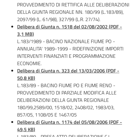
PROVVEDIMENTO DI RETTIFICA ALLE DELIBERAZIONI
DELLA GIUNTA REGIONALE NN. 180/99 (L.183/89),
2097/99 (L. 61/98), 327/99 (L.R. 27/74).
Delibera di Giunta n. 1518 del 02/08/2002
(
PDF
-
3,1 MB
)
L.183/1989 - BACINO NAZIONALE FIUME PO -
ANNUALITA' 1989-1999 - RIDEFINIZIONE IMPORTI
INTERVENTI FINANZIATI E PROGRAMMAZIONE
ECONOMIE.
Delibera di Giunta n. 323 del 13/03/2006
(
PDF
-
50,8 KB
)
L.183/89 - BACINO FIUME PO E FIUME RENO -
PROVVEDIMENTO DI PARZIALE MODIFICA ALLE
DELIBERAZIONI DELLA GIUNTA REGIONALE
180/99,2589/00, 1518/02, 2408/02, 1983/03,
857/05, 1108/05 E 1467/05
Delibera di Giunta n. 1174 del 05/08/2006
(
PDF
-
49,5 KB
)
L.183/89 - PRESA ATTO DELIBERAZIONE C.I.