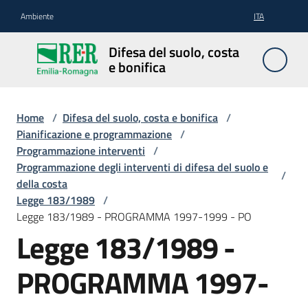
Vai al contenuto
Vai alla navigazione
Vai al footer
Ambiente
ITA
Difesa
Difesa del suolo, costa
del
e bonifica
suolo,
costa e
bonifica
Home
/
Difesa del suolo, costa e bonifica
/
Pianificazione e programmazione
/
Programmazione interventi
/
Programmazione degli interventi di difesa del suolo e
/
Pianificazione
della costa
e
Legge 183/1989
/
programmazione
Legge 183/1989 - PROGRAMMA 1997-1999 - PO
Legge 183/1989 -
Temi
PROGRAMMA 1997-