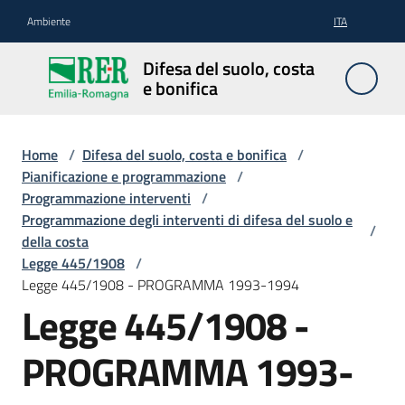
Vai al contenuto
Vai alla navigazione
Vai al footer
Ambiente
ITA
Difesa
Difesa del suolo, costa
del
e bonifica
suolo,
costa e
bonifica
Home
/
Difesa del suolo, costa e bonifica
/
Pianificazione e programmazione
/
Programmazione interventi
/
Programmazione degli interventi di difesa del suolo e
/
Pianificazione
della costa
e
Legge 445/1908
/
programmazione
Legge 445/1908 - PROGRAMMA 1993-1994
Legge 445/1908 -
Temi
PROGRAMMA 1993-