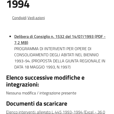
1994
Documentazione
Condividi
Vedi azioni
Comunicazione
Delibera di Consiglio n. 1532 del 14/07/1993
(
PDF
-
7,2 MB
)
PROGRAMMA DI INTERVENTI PER OPERE DI
CONSOLIDAMENTO DEGLI ABITATI NEL BIENNIO
1993-94. (PROPOSTA DELLA GIUNTA REGIONALE IN
DATA 18 MAGGIO 1993, N.1997)
Ambiente
Elenco successive modifiche e
integrazioni:
Argomenti
Nessuna modifica / integrazione presente
Novità
Documenti da scaricare
Servizi
Elenco interventi: allegato L 445 1993-1994
(
Excel
-
36,0