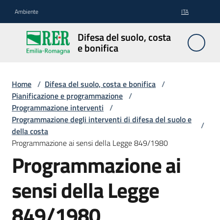
Vai al contenuto
Vai alla navigazione
Vai al footer
Ambiente
ITA
Difesa
Difesa del suolo, costa
del
e bonifica
suolo,
costa e
bonifica
Home
/
Difesa del suolo, costa e bonifica
/
Pianificazione e programmazione
/
Programmazione interventi
/
Programmazione degli interventi di difesa del suolo e
/
Pianificazione
della costa
e
Programmazione ai sensi della Legge 849/1980
programmazione
Programmazione ai
sensi della Legge
Temi
849/1980