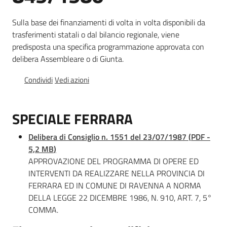
Documentazione
Sulla base dei finanziamenti di volta in volta disponibili da
trasferimenti statali o dal bilancio regionale, viene
predisposta una specifica programmazione approvata con
Comunicazione
delibera Assembleare o di Giunta.
Condividi
Vedi azioni
SPECIALE FERRARA
Ambiente
Delibera di Consiglio n. 1551 del 23/07/1987
(
PDF
-
5,2 MB
)
APPROVAZIONE DEL PROGRAMMA DI OPERE ED
Argomenti
INTERVENTI DA REALIZZARE NELLA PROVINCIA DI
FERRARA ED IN COMUNE DI RAVENNA A NORMA
Novità
DELLA LEGGE 22 DICEMBRE 1986, N. 910, ART. 7, 5°
COMMA.
Servizi