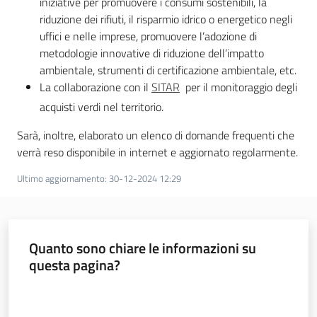
iniziative per promuovere i consumi sostenibili, la
riduzione dei rifiuti, il risparmio idrico o energetico negli
uffici e nelle imprese, promuovere l’adozione di
Argomenti
metodologie innovative di riduzione dell’impatto
ambientale, strumenti di certificazione ambientale, etc.
Novità
La collaborazione con il
SITAR
per il monitoraggio degli
acquisti verdi nel territorio.
Servizi
Sarà, inoltre, elaborato un elenco di domande frequenti che
Leggi Atti Bandi
verrà reso disponibile in internet e aggiornato regolarmente.
Ultimo aggiornamento
:
30-12-2024 12:29
Piani Programmi
Progetti
Quanto sono chiare le informazioni su
questa pagina?
Valuta da 1 a 5 stelle