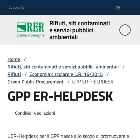
Vai al contenuto
Vai alla navigazione
Vai al footer
Ambiente
ITA
Rifiuti, siti
Rifiuti, siti contaminati
contaminati
e servizi pubblici
e servizi
ambientali
pubblici
ambientali
Home
/
Rifiuti, siti contaminati e servizi pubblici ambientali
/
Rifiuti
/
Economia circolare e L.R. 16/2015
/
Rifiuti
Green Public Procurement
/
GPP ER-HELPDESK
GPP ER-HELPDESK
Siti
contaminati
Condividi
Vedi azioni
L'ER-Helpdesk per il GPP nasce allo scopo di promuovere e
Servizi