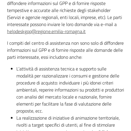
diffondere informazioni sul GPP e di fornire risposte
acqua/rifiuti
tempestive e accurate alle richieste degli stakeholder
(Servizi e agenzie regionali, enti locali, imprese, etc). Le parti
interessate possono inviare le loro domande via e-mail a
Comunicazione
helpdeskgpp@regione.emilia-romagna.it
I compiti del centro di assistenza non sono solo di diffondere
informazioni sul GPP e di fornire risposte alle domande delle
Piani,
parti interessate, essi includono anche:
progetti
e
L’attività di assistenza tecnica e supporto sulle
banche
modalità per razionalizzare i consumi e gestione delle
dati
procedure di acquisto: individuare i più idonei criteri
ambientali, reperire informazioni su prodotti e produttori
con analisi del mercato locale e nazionale, fornire
elementi per facilitare la fase di valutazione delle
proposte, ecc.
La realizzazione di iniziative di animazione territoriale,
rivolti a target specifici di utenti, al fine di stimolare
Ambiente