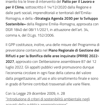
inserito tra le linee di intervento del
Patto per il Lavoro e
per il Clima
, sottoscritto il 14/12/2020 dalla Regione e
dalle parti sociali, imprenditoriali e territoriali dell’Emilia-
Argomenti
Romagna, e della «
Strategia Agenda 2030 per lo Sviluppo
Sostenibile»
della Regione Emilia-Romagna, approvata con
Novità
DGR 1840 del 08/11/2021, in attuazione dell’art. 34,
comma 4, del D.Lgs. 152/2006.
Servizi
Il GPP costituisce, inoltre, una delle misure del Programma di
Leggi Atti Bandi
prevenzione contenuto nel
Piano Regionale di Gestione dei
Rifiuti e per la Bonifica delle aree inquinate (PRRB) 2022-
2027
, approvato con Deliberazione assembleare 87 del 12
luglio 2022. Gli appalti pubblici verdi promuovono dunque
Piani Programmi
l’economia circolare in ogni fase della catena del valore
Progetti
dalla progettazione, all’uso e allo smaltimento finale e sono
in grado di fornire contributi trasversali alle varie filiere.
Con la Legge 29 dicembre 2009, n. 28
“Introduzione di criteri di sostenibilità ambientale negli
acquisti della pubblica amministrazione”