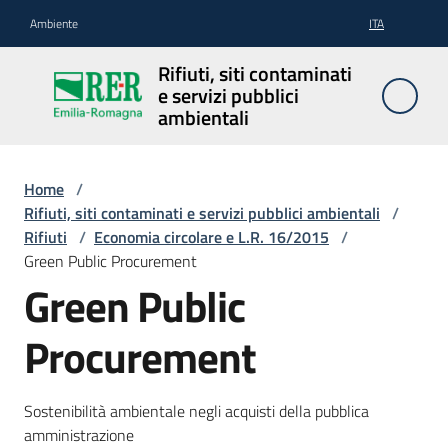
Vai al contenuto
Vai alla navigazione
Vai al footer
Ambiente
ITA
Rifiuti, siti
Rifiuti, siti contaminati
contaminati
e servizi pubblici
e servizi
ambientali
pubblici
ambientali
Home
/
Rifiuti, siti contaminati e servizi pubblici ambientali
/
Rifiuti
/
Economia circolare e L.R. 16/2015
/
Rifiuti
Green Public Procurement
Green Public
Procurement
Siti
contaminati
Sostenibilità ambientale negli acquisti della pubblica
amministrazione
Servizi