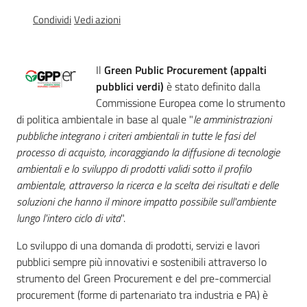
acqua/rifiuti
Condividi
Vedi azioni
Comunicazione
Il
Green Public Procurement (appalti
pubblici verdi)
è stato definito dalla
Commissione Europea come lo strumento
di politica ambientale in base al quale "
le amministrazioni
Piani,
pubbliche integrano i criteri ambientali in tutte le fasi del
progetti
processo di acquisto, incoraggiando la diffusione di tecnologie
e
ambientali e lo sviluppo di prodotti validi sotto il profilo
banche
ambientale, attraverso la ricerca e la scelta dei risultati e delle
dati
soluzioni che hanno il minore impatto possibile sull'ambiente
lungo l'intero ciclo di vita
".
Lo sviluppo di una domanda di prodotti, servizi e lavori
pubblici sempre più innovativi e sostenibili attraverso lo
strumento del Green Procurement e del pre-commercial
procurement (forme di partenariato tra industria e PA) è
Ambiente