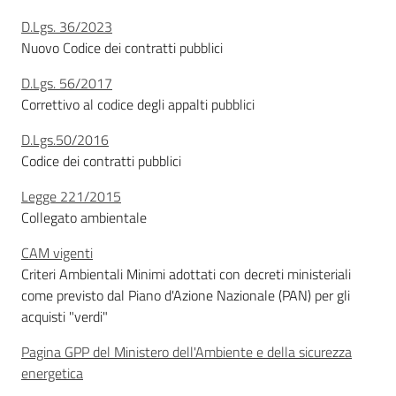
D.Lgs. 36/2023
Nuovo Codice dei contratti pubblici
Argomenti
D.Lgs. 56/2017
Novità
Correttivo al codice degli appalti pubblici
Servizi
D.Lgs.50/2016
Codice dei contratti pubblici
Leggi Atti Bandi
Legge 221/2015
Collegato ambientale
CAM vigenti
Piani Programmi
Criteri Ambientali Minimi adottati con decreti ministeriali
Progetti
come previsto dal Piano d'Azione Nazionale (PAN) per gli
acquisti "verdi"
Pagina GPP del Ministero dell'Ambiente e della sicurezza
energetica