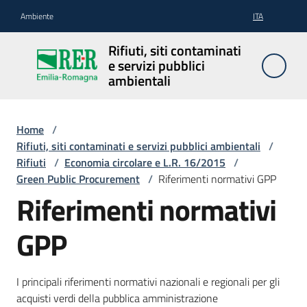
Vai al contenuto
Vai alla navigazione
Vai al footer
Ambiente
ITA
Rifiuti, siti
Rifiuti, siti contaminati
contaminati
e servizi pubblici
e servizi
ambientali
pubblici
ambientali
Home
/
Rifiuti, siti contaminati e servizi pubblici ambientali
/
Rifiuti
/
Economia circolare e L.R. 16/2015
/
Rifiuti
Green Public Procurement
/
Riferimenti normativi GPP
Riferimenti normativi
GPP
Siti
contaminati
I principali riferimenti normativi nazionali e regionali per gli
acquisti verdi della pubblica amministrazione
Servizi