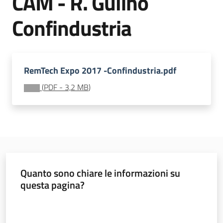
CAM - R. Gulino
acqua/rifiuti
Confindustria
Comunicazione
RemTech Expo 2017 -Confindustria.pdf
(
PDF
-
3,2 MB
)
Piani,
progetti
e
banche
dati
Quanto sono chiare le informazioni su
questa pagina?
Valuta da 1 a 5 stelle
Ambiente