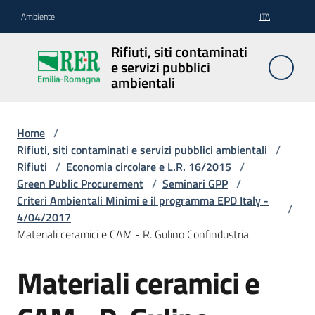
Vai al contenuto
Vai alla navigazione
Vai al footer
Ambiente
ITA
Rifiuti, siti
Rifiuti, siti contaminati
contaminati
e servizi pubblici
e servizi
ambientali
pubblici
ambientali
Home
/
Rifiuti, siti contaminati e servizi pubblici ambientali
/
Rifiuti
/
Economia circolare e L.R. 16/2015
/
Rifiuti
Green Public Procurement
/
Seminari GPP
/
Criteri Ambientali Minimi e il programma EPD Italy -
/
4/04/2017
Materiali ceramici e CAM - R. Gulino Confindustria
Siti
contaminati
Materiali ceramici e
Servizi