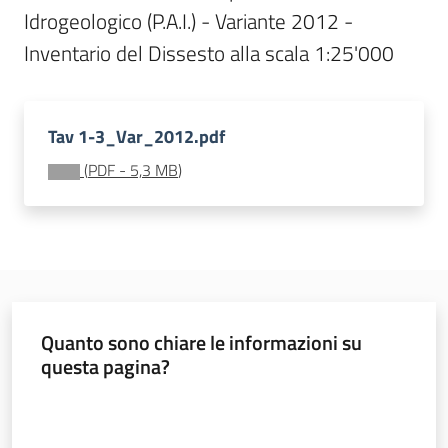
Idrogeologico (P.A.I.) - Variante 2012 - 
Documentazione
Inventario del Dissesto alla scala 1:25'000
Comunicazione
Tav 1-3_Var_2012.pdf
(
PDF
-
5,3 MB
)
Ambiente
Argomenti
Quanto sono chiare le informazioni su
questa pagina?
Novità
Valuta da 1 a 5 stelle
Servizi