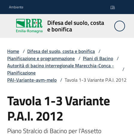
Vai al contenuto
Vai alla navigazione
Vai al footer
Ambiente
ITA
Difesa
Difesa del suolo, costa
del
e bonifica
suolo,
costa e
bonifica
Home
/
Difesa del suolo, costa e bonifica
/
Pianificazione e programmazione
/
Piani di Bacino
/
Autorità di bacino interregionale Marecchia-Conca -
/
Pianificazione
Pianificazione
PAI-Variante-avm-melo
/
Tavola 1-3 Variante P.A.I. 2012
e
programmazione
Tavola 1-3 Variante
P.A.I. 2012
Temi
Piano Stralcio di Bacino per l'Assetto 