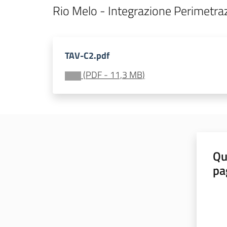
Rio Melo - Integrazione Perimetrazi
TAV-C2.pdf
(
PDF
-
11,3 MB
)
Qu
pa
Valut