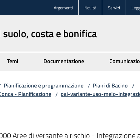
Argomenti
Novità
Servizi
Legg
 suolo, costa e bonifica
Temi
Documentazione
Comunicazi
Pianificazione e programmazione
Piani di Bacino
/
/
/
Conca - Pianificazione
pai-variante-uso-melo-integrazi
/
000 Aree di versante a rischio - Integrazione a