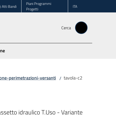
Piani Programmi
i Atti Bandi
ITA
Progetti
Cerca
one
one-perimetrazioni-versanti
tavola-c2
/
ssetto idraulico T.Uso - Variante 