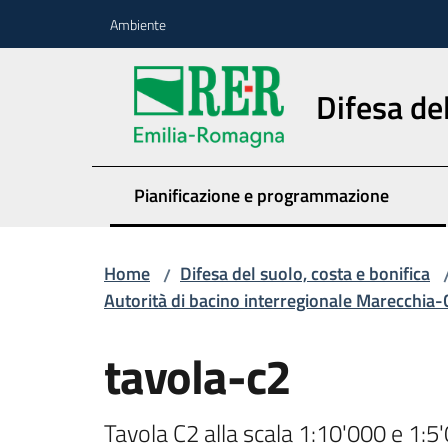
Vai al contenuto
Vai alla navigazione
Vai al footer
Ambiente
Difesa del
Pianificazione e programmazione
Home
Difesa del suolo, costa e bonifica
/
Autorità di bacino interregionale Marecchia-
tavola-c2
Tavola C2 alla scala 1:10'000 e 1:5'