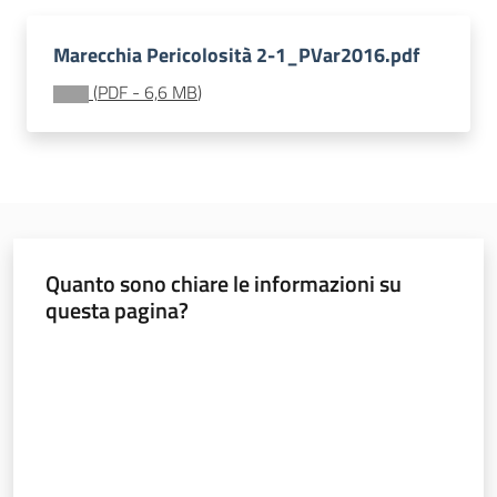
Leggi Atti Bandi
Marecchia Pericolosità 2-1_PVar2016.pdf
(
PDF
-
6,6 MB
)
Piani Programmi
Progetti
Quanto sono chiare le informazioni su
questa pagina?
Valuta da 1 a 5 stelle