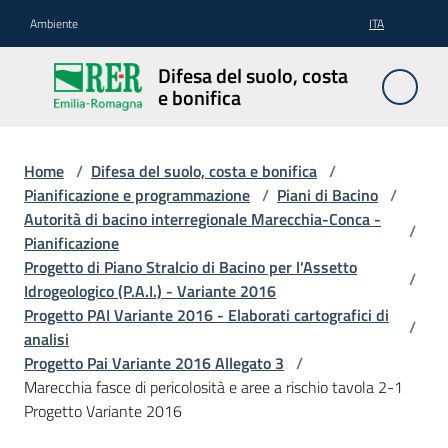
Vai al contenuto
Vai alla navigazione
Vai al footer
Ambiente
ITA
Difesa
Difesa del suolo, costa
del
e bonifica
suolo,
costa e
bonifica
Home
/
Difesa del suolo, costa e bonifica
/
Pianificazione e programmazione
/
Piani di Bacino
/
Autorità di bacino interregionale Marecchia-Conca -
/
Pianificazione
Pianificazione
Progetto di Piano Stralcio di Bacino per l'Assetto
/
e
Idrogeologico (P.A.I.) - Variante 2016
programmazione
Progetto PAI Variante 2016 - Elaborati cartografici di
/
analisi
Progetto Pai Variante 2016 Allegato 3
/
Temi
Marecchia fasce di pericolosità e aree a rischio tavola 2-1
Progetto Variante 2016