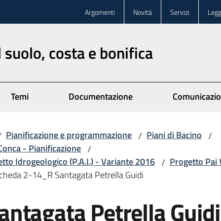
Argomenti
Novità
Servizi
Legg
 suolo, costa e bonifica
Temi
Documentazione
Comunicazi
Pianificazione e programmazione
Piani di Bacino
/
/
/
Conca - Pianificazione
/
etto Idrogeologico (P.A.I.) - Variante 2016
Progetto Pai 
/
cheda 2-14_R Santagata Petrella Guidi
ntagata Petrella Guidi