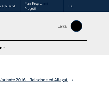
Piani Programmi
i Atti Bandi
ITA
Progetti
Cerca
one
Variante 2016 - Relazione ed Allegati
/