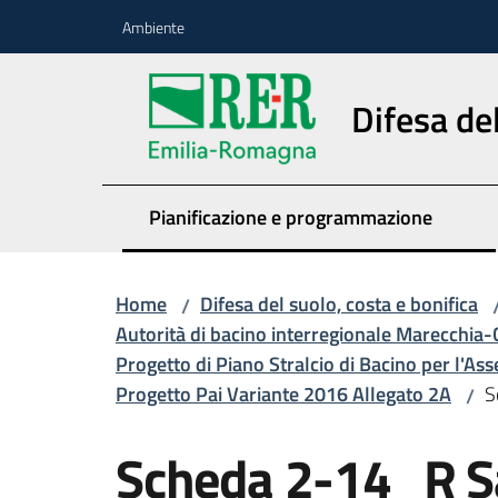
Vai al contenuto
Vai alla navigazione
Vai al footer
Ambiente
Difesa del
Pianificazione e programmazione
Home
Difesa del suolo, costa e bonifica
/
Autorità di bacino interregionale Marecchia-
Progetto di Piano Stralcio di Bacino per l'Ass
Progetto Pai Variante 2016 Allegato 2A
S
/
Scheda 2-14_R Sa