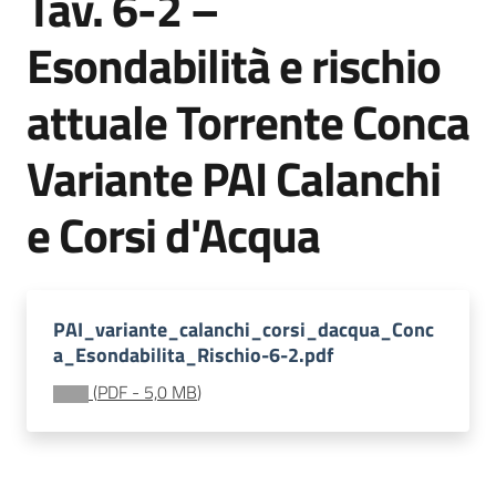
Tav. 6-2 –
Documentazione
Esondabilità e rischio
attuale Torrente Conca
Comunicazione
Variante PAI Calanchi
e Corsi d'Acqua
Ambiente
PAI_variante_calanchi_corsi_dacqua_Conc
a_Esondabilita_Rischio-6-2.pdf
Argomenti
(
PDF
-
5,0 MB
)
Novità
Servizi