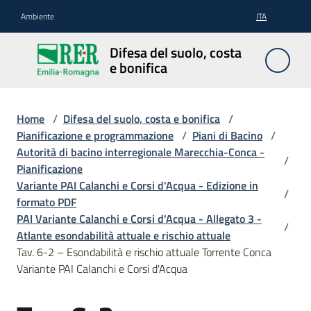
Vai al contenuto
Vai alla navigazione
Vai al footer
Ambiente
ITA
Difesa
Difesa del suolo, costa
del
e bonifica
suolo,
costa e
bonifica
Home
/
Difesa del suolo, costa e bonifica
/
Pianificazione e programmazione
/
Piani di Bacino
/
Autorità di bacino interregionale Marecchia-Conca -
/
Pianificazione
Pianificazione
Variante PAI Calanchi e Corsi d'Acqua - Edizione in
/
e
formato PDF
programmazione
PAI Variante Calanchi e Corsi d'Acqua - Allegato 3 -
/
Atlante esondabilità attuale e rischio attuale
Tav. 6-2 – Esondabilità e rischio attuale Torrente Conca
Temi
Variante PAI Calanchi e Corsi d'Acqua