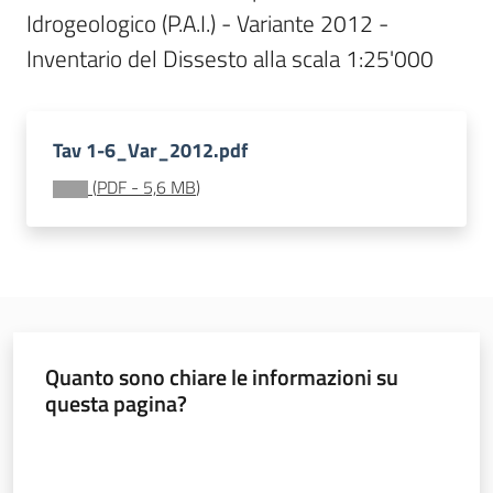
Idrogeologico (P.A.I.) - Variante 2012 - 
Documentazione
Inventario del Dissesto alla scala 1:25'000
Comunicazione
Tav 1-6_Var_2012.pdf
(
PDF
-
5,6 MB
)
Ambiente
Argomenti
Quanto sono chiare le informazioni su
questa pagina?
Novità
Valuta da 1 a 5 stelle
Servizi