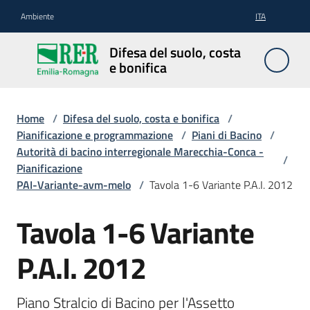
Vai al contenuto
Vai alla navigazione
Vai al footer
Ambiente
ITA
Difesa
Difesa del suolo, costa
del
e bonifica
suolo,
costa e
bonifica
Home
/
Difesa del suolo, costa e bonifica
/
Pianificazione e programmazione
/
Piani di Bacino
/
Autorità di bacino interregionale Marecchia-Conca -
/
Pianificazione
Pianificazione
PAI-Variante-avm-melo
/
Tavola 1-6 Variante P.A.I. 2012
e
programmazione
Tavola 1-6 Variante
P.A.I. 2012
Temi
Piano Stralcio di Bacino per l'Assetto 