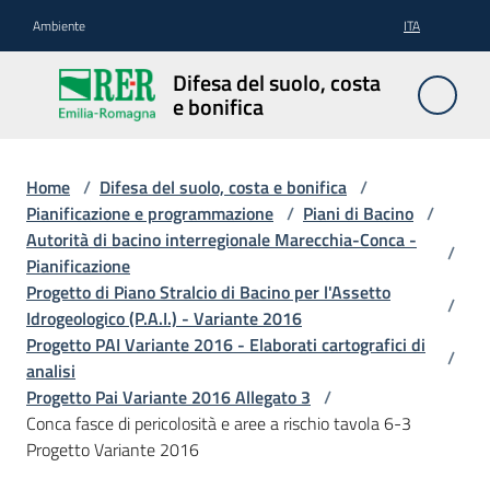
Vai al contenuto
Vai alla navigazione
Vai al footer
Ambiente
ITA
Difesa
Difesa del suolo, costa
del
e bonifica
suolo,
costa e
bonifica
Home
/
Difesa del suolo, costa e bonifica
/
Pianificazione e programmazione
/
Piani di Bacino
/
Autorità di bacino interregionale Marecchia-Conca -
/
Pianificazione
Pianificazione
Progetto di Piano Stralcio di Bacino per l'Assetto
/
e
Idrogeologico (P.A.I.) - Variante 2016
programmazione
Progetto PAI Variante 2016 - Elaborati cartografici di
/
analisi
Progetto Pai Variante 2016 Allegato 3
/
Temi
Conca fasce di pericolosità e aree a rischio tavola 6-3
Progetto Variante 2016