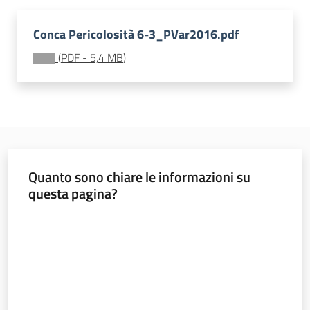
Leggi Atti Bandi
Conca Pericolosità 6-3_PVar2016.pdf
(
PDF
-
5,4 MB
)
Piani Programmi
Progetti
Quanto sono chiare le informazioni su
questa pagina?
Valuta da 1 a 5 stelle