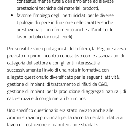
contestualmente tutela dell’ambiente ed elevate
prestazioni tecniche dei materiali prodotti;
favorire l’impiego degli inerti riciclati per le diverse
Argomenti
tipologie di opere in funzione delle caratteristiche
prestazionali, con riferimento anche all’ambito dei
Novità
lavori pubblici (acquisti verdi).
Servizi
Per sensibilizzare i protagonisti della filiera, la Regione aveva
previsto un primo incontro conoscitivo con le associazioni di
Leggi Atti Bandi
categoria del settore e con gli enti interessati e
successivamente l’invio di una nota informativa con
allegato questionario diversificato per le seguenti attività:
gestione di impianti di trattamento di rifiuti da C&D,
Piani Programmi
gestione di impianti per la produzione di aggregati naturali, di
Progetti
calcestruzzi e di conglomerati bituminosi.
Uno specifico questionario era stato inviato anche alle
Amministrazioni provinciali per la raccolta dei dati relativi ai
lavori di Costruzione e manutenzione stradale.