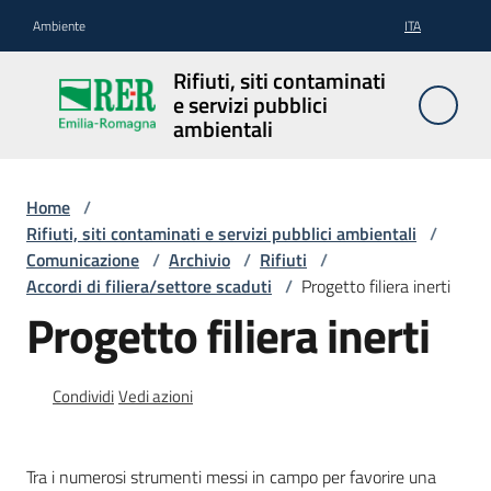
Vai al contenuto
Vai alla navigazione
Vai al footer
Ambiente
ITA
Rifiuti, siti
Rifiuti, siti contaminati
contaminati
e servizi pubblici
e servizi
ambientali
pubblici
ambientali
Home
/
Rifiuti, siti contaminati e servizi pubblici ambientali
/
Comunicazione
/
Archivio
/
Rifiuti
/
Rifiuti
Accordi di filiera/settore scaduti
/
Progetto filiera inerti
Progetto filiera inerti
Siti
contaminati
Condividi
Vedi azioni
Tra i numerosi strumenti messi in campo per favorire una
Servizi