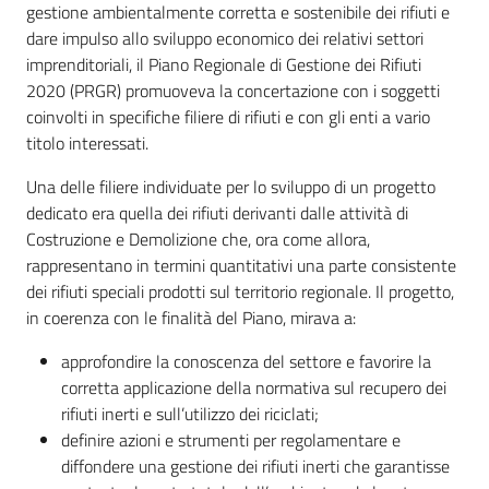
gestione ambientalmente corretta e sostenibile dei rifiuti e
acqua/rifiuti
dare impulso allo sviluppo economico dei relativi settori
imprenditoriali, il Piano Regionale di Gestione dei Rifiuti
2020 (PRGR) promuoveva la concertazione con i soggetti
Comunicazione
coinvolti in specifiche filiere di rifiuti e con gli enti a vario
titolo interessati.
Una delle filiere individuate per lo sviluppo di un progetto
Piani,
dedicato era quella dei rifiuti derivanti dalle attività di
progetti
Costruzione e Demolizione che, ora come allora,
e
rappresentano in termini quantitativi una parte consistente
banche
dei rifiuti speciali prodotti sul territorio regionale. Il progetto,
dati
in coerenza con le finalità del Piano, mirava a:
approfondire la conoscenza del settore e favorire la
corretta applicazione della normativa sul recupero dei
rifiuti inerti e sull’utilizzo dei riciclati;
definire azioni e strumenti per regolamentare e
diffondere una gestione dei rifiuti inerti che garantisse
Ambiente