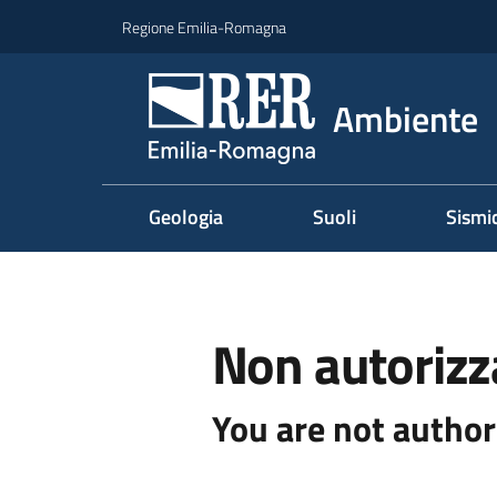
Vai al contenuto
Vai alla navigazione
Vai al footer
Regione Emilia-Romagna
Ambiente
Geologia
Suoli
Sismi
Non autorizz
You are not author